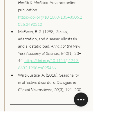
Health & Medicine
. Advance online 
publication. 
https://doi.org/10.1080/13548506.2
025.2490212
McEwen, B. S. (1998). Stress, 
adaptation, and disease: Allostasis 
and allostatic load. 
Annals of the New 
York Academy of Sciences, 840
(1), 33–
44. 
https://doi.org/10.1111/j.1749-
6632.1998.tb09546.x
Wirz-Justice, A. (2018). Seasonality 
in affective disorders. 
Dialogues in 
Clinical Neuroscience, 20
(3), 191–200.