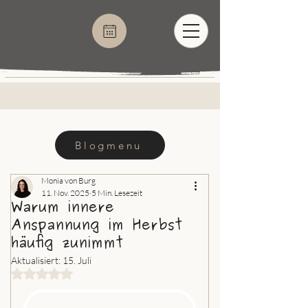
Blogmenu
Monia von Burg
11. Nov. 2025
5 Min. Lesezeit
Warum innere
Anspannung im Herbst
häufig zunimmt
Aktualisiert:
15. Juli
Mit NaN von 5 Sternen bewertet.