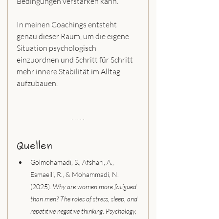
Bedingungen verstärken kann.
In meinen Coachings entsteht 
genau dieser Raum, um die eigene 
Situation psychologisch 
einzuordnen und Schritt für Schritt 
mehr innere Stabilität im Alltag 
aufzubauen.
Quellen
Golmohamadi, S., Afshari, A., 
Esmaeili, R., & Mohammadi, N. 
(2025). 
Why are women more fatigued 
than men? The roles of stress, sleep, and 
repetitive negative thinking
. 
Psychology, 