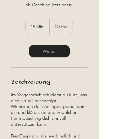
ob Coaching jetzt passt.
15 Min.
1
Online
5
M
i
n
Weiter
.
Beschreibung
Im Vorgespräch schilderst du kurz, was
dich aktuell beschäftigt.
Wir ordnen dein Anliegen gemeinsam
ein und klären, ob und in welcher
Form Coaching dich sinnvoll
unterstützen kann.
Das Gespräch ist unverbindlich und