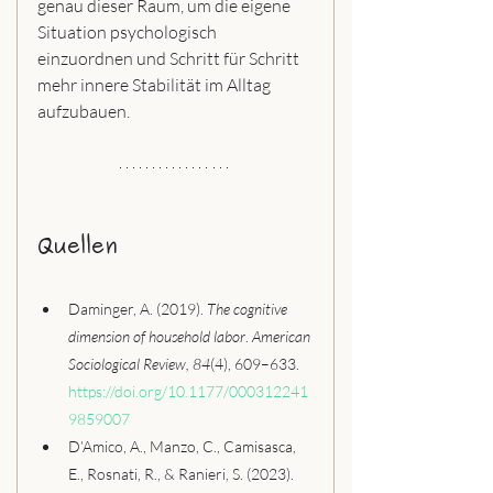
genau dieser Raum, um die eigene 
Situation psychologisch 
einzuordnen und Schritt für Schritt 
mehr innere Stabilität im Alltag 
aufzubauen.
Quellen
Daminger, A. (2019). 
The cognitive 
dimension of household labor
. 
American 
Sociological Review, 84
(4), 609–633. 
https://doi.org/10.1177/000312241
9859007
D’Amico, A., Manzo, C., Camisasca, 
E., Rosnati, R., & Ranieri, S. (2023). 