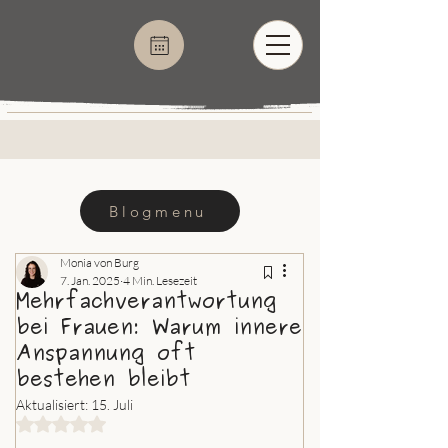
Blogmenu
Monia von Burg
7. Jan. 2025
4 Min. Lesezeit
Mehrfachverantwortung
bei Frauen: Warum innere
Anspannung oft
bestehen bleibt
Aktualisiert:
15. Juli
Mit NaN von 5 Sternen bewertet.