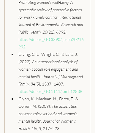
Promoting women’s well-being: A 
systematic review of protective factors 
for work–family conflict
. 
International 
Journal of Environmental Research and 
Public Health, 20
(21), 6992. 
https://doi.org/10.3390/ijerph20216
992
Erving, C. L., Wright, C., & Lara, J. 
(2022). 
An intersectional analysis of 
women’s social role engagement and 
mental health
. 
Journal of Marriage and 
Family, 84
(5), 1387–1407. 
https://doi.org/10.1111/jomf.12838
Glynn, K., Maclean, H., Forte, T., & 
Cohen, M. (2009). 
The association 
between role overload and women’s 
mental health
. 
Journal of Women’s 
Health, 18
(2), 217–223. 