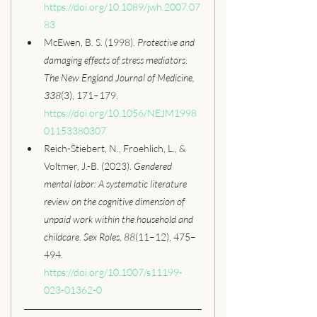
https://doi.org/10.1089/jwh.2007.07
83
McEwen, B. S. (1998). 
Protective and 
damaging effects of stress mediators
. 
The New England Journal of Medicine, 
338
(3), 171–179. 
https://doi.org/10.1056/NEJM1998
01153380307
Reich-Stiebert, N., Froehlich, L., & 
Voltmer, J.-B. (2023). 
Gendered 
mental labor: A systematic literature 
review on the cognitive dimension of 
unpaid work within the household and 
childcare
. 
Sex Roles, 88
(11–12), 475–
494. 
https://doi.org/10.1007/s11199-
023-01362-0